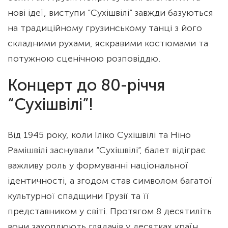
нові ідеї, виступи “Сухішвілі” завжди базуються
на традиційному грузинському танці з його
складними рухами, яскравими костюмами та
потужною сценічною розповіддю.
Концерт до 80-річчя
“Сухішвілі”!
Від 1945 року, коли Іліко Сухішвілі та Ніно
Рамішвілі заснували “Сухішвілі”, балет відіграє
важливу роль у формуванні національної
ідентичності, а згодом став символом багатої
культурної спадщини Грузії та її
представником у світі. Протягом 8 десятиліть
вони захоплюють глядачів у десятках країн