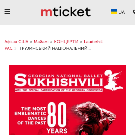
UA
Афіша США
»
Майамі
»
КОНЦЕРТИ
»
Lauderhill
PAC
»
ГРУЗИНСЬКИЙ НАЦІОНАЛЬНИЙ ...