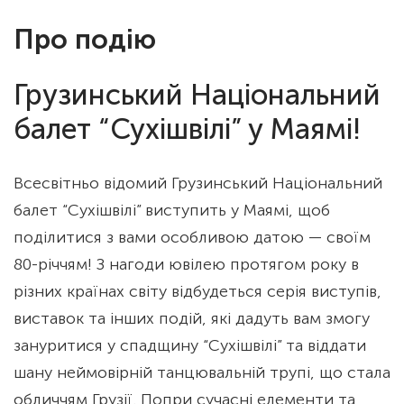
Про подію
Грузинський Національний
балет “Сухішвілі” у Маямі!
Всесвітньо відомий Грузинський Національний
балет “Сухішвілі” виступить у Маямі, щоб
поділитися з вами особливою датою — своїм
80-річчям! З нагоди ювілею протягом року в
різних країнах світу відбудеться серія виступів,
виставок та інших подій, які дадуть вам змогу
зануритися у спадщину “Сухішвілі” та віддати
шану неймовірній танцювальній трупі, що стала
обличчям Грузії. Попри сучасні елементи та