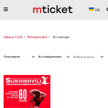
UA
Афіша США
»
Філадельфія
»
Усі заходи
Популярне
Всі майданчики