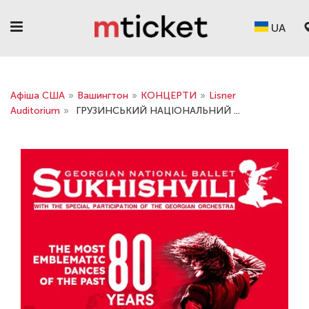
UA
Афіша США
»
Вашингтон
»
КОНЦЕРТИ
»
Lisner
Auditorium
»
ГРУЗИНСЬКИЙ НАЦІОНАЛЬНИЙ ...